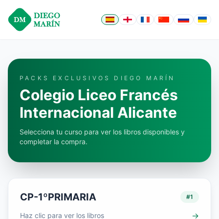
PACKS EXCLUSIVOS DIEGO MARÍN
Colegio
Liceo Francés
Internacional Alicante
Selecciona tu curso para ver los libros disponibles y
completar la compra.
CP-1ºPRIMARIA
#
1
→
Haz clic para ver los libros